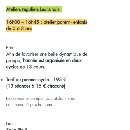
Ateliers reguliers
Les Lundis:
16h00 – 16h45 : atelier parent - enfants
de 0 à 3 ans
Prix:
Afin de favoriser une belle dynamique de
groupe,
l’année est organisée en deux
cycles de 13 cours.
Tarif du premier cycle : 195 €
(13 séances à 15 € chacune)
Le calendrier complet des ateliers sera
communiqué prochainement.
Lieu :