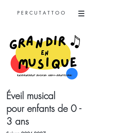
P E R C U T A T T O O
Éveil musical
pour enfants de 0 -
3 ans